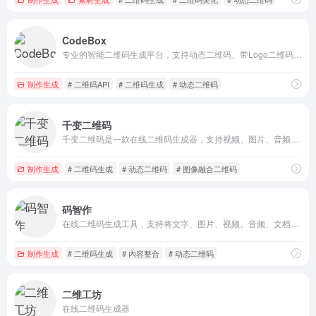
CodeBox
专业的智能二维码生成平台，支持动态二维码、带Logo二维码、彩色渐变二维码等多种样式。提供UTM参数追踪、扫码统计分析、餐饮模板、公众号二维码等功能。
制作生成
# 二维码API
# 二维码生成
# 动态二维码
千变二维码
千变二维码是一款在线二维码生成器，支持视频、图片、音频、文本、文件、网址等多种场景使用的二维码生成器！
制作生成
# 二维码生成
# 动态二维码
# 图像融合二维码
码智作
在线二维码生成工具，支持将文字、图片、视频、音频、文档等多种内容整合到一个二维码中
制作生成
# 二维码生成
# 内容整合
# 动态二维码
二维工坊
在线二维码生成器