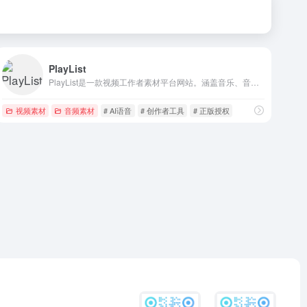
PlayList
PlayList是一款视频工作者素材平台网站。涵盖音乐、音效、视频、AI语音四个种类的内容资源，一站式解决视频工作者的素材需求。海量库存资源，覆盖多数业务场景，每次下载均提供正规授权书，极致性价比，让用户花最少的钱，下载更多资源。
视频素材
音频素材
# AI语音
# 创作者工具
# 正版授权