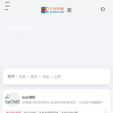
前后端分离
共 2 篇网址
排序
发布
更新
浏览
点赞
IceCMS
冰激凌内容管理系统,实现MacWK资源站，社区图片视频圈子CMS，支持网页端移动端小程序适合做 资讯商城，社区论坛，聊天交友 社区，博客，圈子，论坛，图片，视频，社交。
IT技术网
# IceCMS
# 内容管理系统
# 前后端分离