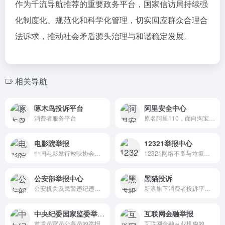
作为千流导航推荐的重要政务平台，国家信访局持续强
化制度化、规范化和科学化管理，切实回应群众合理合
法诉求，推动社会矛盾源头治理与和谐稳定发展。
相关导航
啄木鸟投诉平台
阿里安全中心
消费者服务平台
原名阿里110，面向淘宝会员解决安全问题的服务平台
电影院举报
12321举报中心
中国电影发行放映协会举报中心受理电影市场违规和放映质量问题举报
12321网络不良与垃圾信息举报受理中心提供网络垃圾与不良信息的举报和受理反馈
公安部举报中心
黑猫投诉
公安机关及民警违纪违法问题的检举、控告，12389公安机关和民警违纪违法举报网站
新浪旗下消费者投诉平台,快速解决315消费投诉,315投诉维权
中央纪委国家监委举报网站
互联网金融举报
对党员官员公务员的举报
互联网金融从业机构的违法违规行为举报