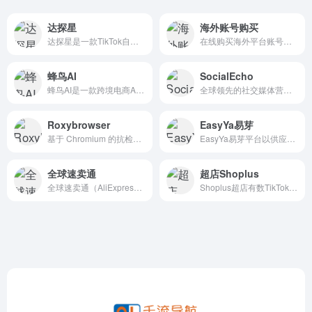
达探星
海外账号购买
达探星是一款TikTok自动邀约助手，TK达人邀约工具、实现自动化邀约和私信达人、发送商品卡、买家好评、批量发送邮件、精准达人标签、自动提报商品机会、提升商家邀约达人效率
在线购买海外平台账号，苹果ID、TikTok、Telegram、Facebook、Twitter等主流社媒账号。
蜂鸟AI
SocialEcho
蜂鸟AI是一款跨境电商AI营销工具，包括AI翻译、AI图片创作、AI文案写作以及AI图片编辑等，支持多语言版本转换、智能商拍、场景替换等功能。
全球领先的社交媒体营销自动化平台，提供内容发布、数据分析、用户互动等一站式解决方案。一站式管理、策划、执行和跟踪你的海外社交媒体们，让社交营销更简单。
Roxybrowser
EasyYa易芽
基于 Chromium 的抗检测浏览器，专为多账号管理、跨境电商、社交媒体运营、网页爬取等场景设计。通过修改浏览器指纹、代理 IP 等手段，实现账号之间的“隔离”，防止被平台关联或限流。
EasyYa易芽平台以供应链整合与技术创新为核心，为跨境电商卖家提供从大数据选品、精品采购到供应链金融服务的一站式解决方案。
全球速卖通
超店Shoplus
全球速卖通（AliExpress）是...
Shoplus超店有数TikTok电商选品营销数据分析平台，快速挖掘TikTok热销产品和潜力爆款，帮助TikTok卖家选爆品/找达人/查竞对/找素材，快速掌握tikTok生财之道！