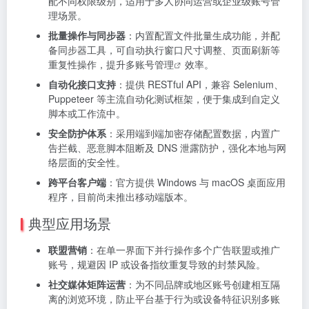
配不同权限级别，适用于多人协同运营或企业级账号管
理场景。
批量操作与同步器
：内置配置文件批量生成功能，并配
备同步器工具，可自动执行窗口尺寸调整、页面刷新等
重复性操作，提升
多账号管理
效率。
自动化接口支持
：提供 RESTful API，兼容 Selenium、
Puppeteer 等主流自动化测试框架，便于集成到自定义
脚本或工作流中。
安全防护体系
：采用端到端加密存储配置数据，内置广
告拦截、恶意脚本阻断及 DNS 泄露防护，强化本地与网
络层面的安全性。
跨平台客户端
：官方提供 Windows 与 macOS 桌面应用
程序，目前尚未推出移动端版本。
典型应用场景
联盟营销
：在单一界面下并行操作多个广告联盟或推广
账号，规避因 IP 或设备指纹重复导致的封禁风险。
社交媒体矩阵运营
：为不同品牌或地区账号创建相互隔
离的浏览环境，防止平台基于行为或设备特征识别多账