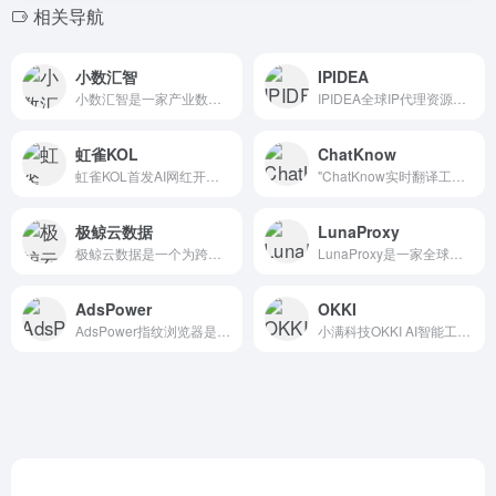
相关导航
小数汇智
IPIDEA
小数汇智是一家产业数字化综合服务提供商。致力于通过大数据和人工智能技术,助力企业全面实现全球消费者需求数字化感知,产品研发设计数字化、生产制造协同数字化、销售渠道数字化。
IPIDEA全球IP代理资源服务商，9000万纯净IP代理池，99.9%高可用率，覆盖全球220个国家地区的代理网络，世界500强企业信赖的数据收集平台，免费测试。
虹雀KOL
ChatKnow
虹雀KOL首发AI网红开发功能！仅需提交需求，AI自动触达红人，当天可与合适红人沟通合作。虹雀KOL还提供3500万精准红人数据，网红搜索、分析、建联等功能帮助品牌卖家快速找到适合自己的网红。
"ChatKnow实时翻译工具，提供高质量的WhatsApp/Telegram/LINE/FB Messenger双向即时翻译服务，且具备账号多开、群发消息、自动回复、快捷回复、工单/粉丝统计以及SCRM客户管理等功能
极鲸云数据
LunaProxy
极鲸云数据是一个为跨境电商卖家提供全方位支持的平台，包括选品、市场调研、竞品分析、精细化运营等功能。
LunaProxy是一家全球领先的住宅代理服务提供商，提供超过2亿个高质量的IP地址，覆盖195个国家和地区。
AdsPower
OKKI
AdsPower指纹浏览器是一款专为跨境电商和多账号运营设计的浏览器工具，防关联浏览器多开,跨境电商超级浏览器,ads指纹浏览器
小满科技OKKI AI智能工作台，为外贸B2B商家提供业务增长解决方案，包括OKKI Leads高效获客工具、OKKI CRM客户管理系统、OKKI Shops独立站建设平台。