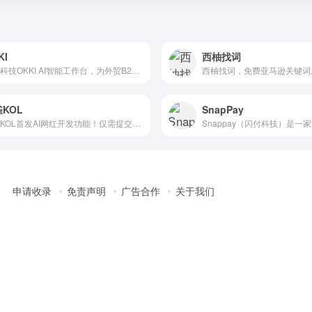
KI
西柚找词
小满科技OKKI AI智能工作台，为外贸B2B商家提供业务增长解决方案，包括OKKI Leads高效获客工具、OKKI CRM客户管理系统、OKKI Shops独立站建设平台。
KOL
SnapPay
虹雀KOL首发AI网红开发功能！仅需提交需求，AI自动触达红人，当天可与合适红人沟通合作。虹雀KOL还提供3500万精准红人数据，网红搜索、分析、建联等功能帮助品牌卖家快速找到适合自己的网红。
申请收录
免责声明
广告合作
关于我们