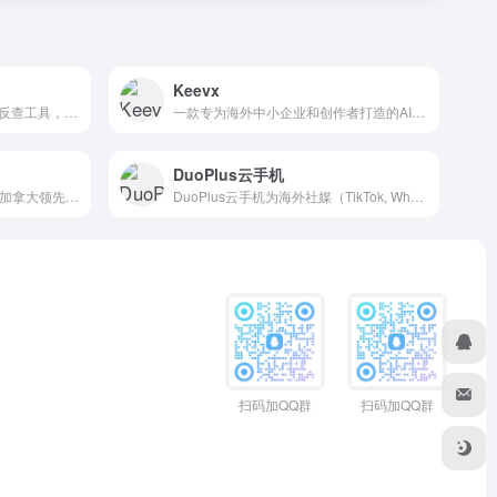
Keevx
西柚找词，免费亚马逊关键词反查工具，快速找出ASIN出单词。通过反查竞品出单词，帮您找到适合投放的关键词。同时针对关键词进行流量预估，针对流量进行精细化运营。
一款专为海外中小企业和创作者打造的AI数字人视频创作平台
DuoPlus云手机
Snappay（闪付科技）是一家加拿大领先的跨境支付平台，专注于为商家和消费者提供快速、安全的跨境支付解决方案。
DuoPlus云手机为海外社媒（TikTok, WhatsAPP等）营销提供云手机服务，用户无需购买多台实体手机即可在电脑前操作N台云手机，管理N个社媒账号。
扫码加QQ群
扫码加QQ群