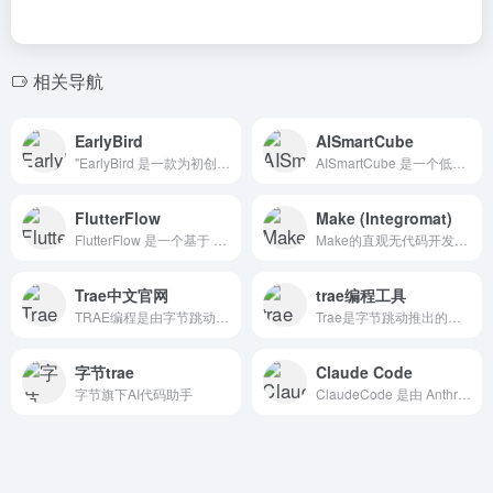
相关导航
EarlyBird
AISmartCube
"EarlyBird 是一款为初创企业设计的低代码落地页构建工具。轻松创建定制化、高转化率的落地页，以验证你的创业想法。
AISmartCube 是一个低代码平台，旨在简化人工智能工具的开发与自动化流程。用户无需编程基础，通过直观的拖放界面即可快速构建 AI 工具和助手。
FlutterFlow
Make (Integromat)
FlutterFlow 是一个基于 Flutter 框架的低代码开发平台，旨在简化移动应用的开发过程。
Make的直观无代码开发平台帮助企业实现其全部潜力，通过可视化和快速构建，无论是设置单一流程还是转型整个商业模式，都能加速创新。
Trae中文官网
trae编程工具
TRAE编程是由字节跳动旗下的一款免费 AI 编程工具，免费下载安装使用，通过 AI 技术提升开发者的编程效率。AI辅助编程，代码自动修复
Trae是字节跳动推出的一款免费AI编程助手，AI辅助编程，代码自动修复，字节旗下AI代码助手，旨在通过先进的AI技术提升开发者的编程效率，简化开发流程。
字节trae
Claude Code
字节旗下AI代码助手
ClaudeCode 是由 Anthropic 推出的一款智能编程助手，旨在通过自然语言指令帮助开发者高效完成编码任务。