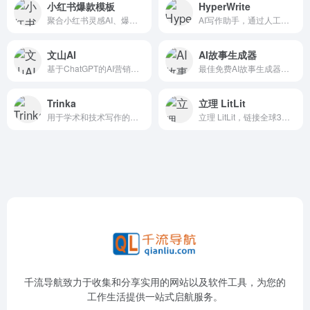
小红书爆款模板
HyperWrite
聚合小红书灵感AI、爆款模板/标题/表情包、内容违规词检测等相关功能，为自媒体运营者高效编辑小红书笔记，免费无广，方便好用
AI写作助手，通过人工智能技术提升用户的写作效率和质量
文山AI
AI故事生成器
基于ChatGPT的AI营销文案生成器
最佳免费AI故事生成器，无需注册即可使用。快速生成科幻、奇幻、悬疑等各类故事。100%免费AI写作工具，无需注册。
Trinka
立理 LitLit
用于学术和技术写作的英语语法检查工具，高级语法校正，学术写作助手，技术写作助手，高级语法检查，自动化语法检查工具，自动化语法校正，学术写作人工智能工具。
立理 LitLit，链接全球3亿+论文数据，一键生成包含真实引文的文献综述，参考文献免费下载。更有 AI 论文伴读辅助快速理解论文，SciChat 学术问答免费使用。
千流导航致力于收集和分享实用的网站以及软件工具，为您的
工作生活提供一站式启航服务。