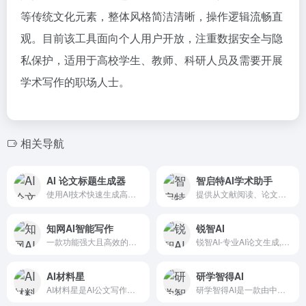
等传统文化元素，整体风格简洁清晰，操作逻辑流畅直
观。目前该工具面向个人用户开放，注重数据安全与隐
私保护，适用于高校学生、教师、科研人员及需要开展
学术写作的职场人士。
相关导航
AI 论文标题生成器
智启特AI学术助手
使用AI技术快速生成高质量的论文和研究标题。由Claude3.5驱动,提供多语言支持,永久免费使用。
提供从文献阅读、论文撰写到数据分析的一站式支持
知网AI智能写作
锐智AI
一款功能强大且高效的写作辅助工具，适用于学术论文、研究报告、新闻稿、工作总结等多种写作场景
锐智AI-专业AI论文生成,近百万人使用的AI论文生成平台,一键原创生成,快速高效！选题/生成大纲/完整论文生成/文献综述等一键完成,辅助论文写作神器！
AI材料星
研学智得AI
AI材料星是AI公文写作平台，除高质量公文文库、写作素材库外，具备AI公文写作、AI文章纠错、AI文思泉涌、AI材小星、AI一键排版、AIPPT制作等10大AI核心能力，1W+字公文材料只需90秒
研学智得AI是一款由中国知网推出的AI学术研究辅助工具，结合了知网丰富的文献资源，为用户提供从文献检索、阅读到写作的一站式服务，适用于论文写作、教学设计、行业调研等多种场景。