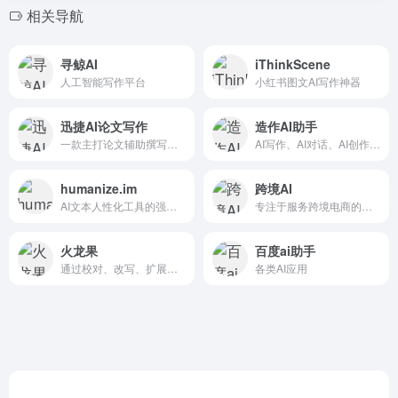
相关导航
寻鲸AI
iThinkScene
人工智能写作平台
小红书图文AI写作神器
迅捷AI论文写作
造作AI助手
一款主打论文辅助撰写的软件，辅助用户以学科研究方向来撰写符合专业需求的论文。论文千字大纲免费生成，论文原创细节一键生成，更可根据导师要求无限改稿
AI写作、AI对话、AI创作和AI训练
humanize.im
跨境AI
AI文本人性化工具的强大效果，轻松将AI生成的内容转化为更自然的文本。免费在线体验AI文本人性化处理，创建引人入胜且自然流畅的内容。完美适用于人性化处理ChatGPT生成的文本
专注于服务跨境电商的人工智能Ai系统
火龙果
百度ai助手
通过校对、改写、扩展等功能实现高质量内容的快速生产
各类AI应用