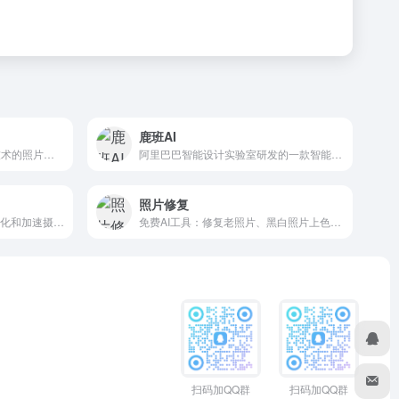
鹿班AI
Remini是一款基于人工智能技术的照片增强和修复工具，旨在提升低质量照片和视频的视觉效果。
阿里巴巴智能设计实验室研发的一款智能设计工具，核心功能包括智能生成海报、电商主图、智能抠图以及批量设计等
照片修复
AI 驱动照片编辑软件，旨在简化和加速摄影师及创意人士的照片编辑过程
免费AI工具：修复老照片、黑白照片上色、移除背景、创建3D模型。使用photorepair.io即时增强您的照片。
扫码加QQ群
扫码加QQ群