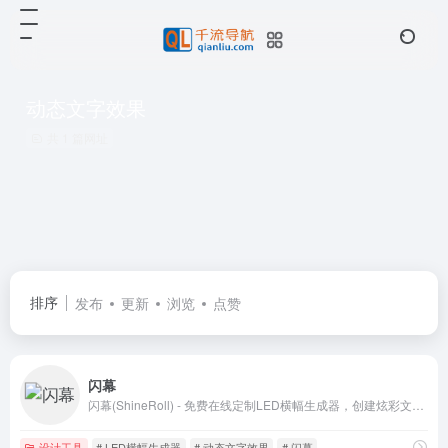
动态文字效果
共 1 篇网址
排序
发布
更新
浏览
点赞
闪幕
闪幕(ShineRoll) - 免费在线定制LED横幅生成器，创建炫彩文本和动画效果，支持多种字体、颜色和动画效果，无需设计经验即可制作专业级LED效果
设计工具
# LED横幅生成器
# 动态文字效果
# 闪幕