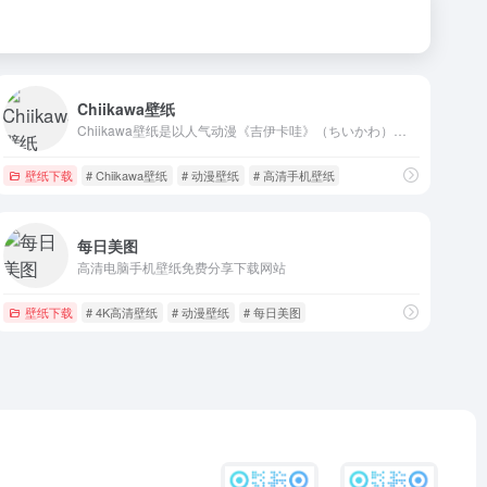
Chiikawa壁纸
Chiikawa壁纸是以人气动漫《吉伊卡哇》（ちいかわ）为主题的电子壁纸合集，收录了主角吉伊（Chiikawa）、哈奇喵（Hachiware）、乌萨奇（Usagi）等萌系角色的高清图像。
壁纸下载
# Chiikawa壁纸
# 动漫壁纸
# 高清手机壁纸
每日美图
高清电脑手机壁纸免费分享下载网站
壁纸下载
# 4K高清壁纸
# 动漫壁纸
# 每日美图