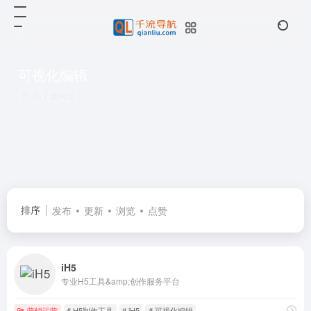
可视化编辑
共 1 篇网址
排序
发布
更新
浏览
点赞
iH5
专业H5工具&amp;创作服务平台
营销运营
# H5制作工具
# iH5
# 可视化编辑