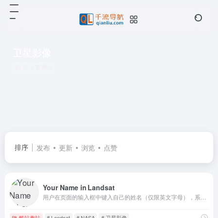
卫星影像
共 1 篇网址
排序
发布
更新
浏览
点赞
Your Name in Landsat
用户在页面的输入框中键入自己的姓名（仅限英文字母），系统会从自1972 年起持续获取的 Landsat 系列卫星影像库中挑选对应字母的真实地表照片，将这些图片拼接成完整的名字。
酷站趣站
# Landsat
# NASA
# 卫星影像