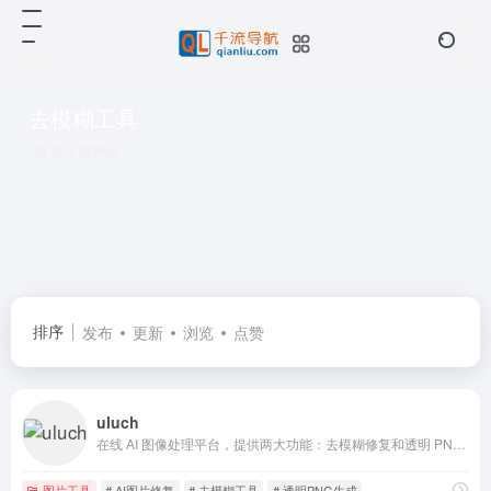
去模糊工具
共 1 篇网址
排序
发布
更新
浏览
点赞
uluch
在线 AI 图像处理平台，提供两大功能：去模糊修复和透明 PNG 生成。无需注册，只需在网页上拖拽上传图片，系统即自动恢复模糊照片的细节或智能抠图去除背景，可直接下载高清结果。
图片工具
# AI图片修复
# 去模糊工具
# 透明PNG生成