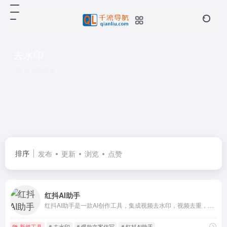
去水印
共 5 篇网址
排序
发布
更新
浏览
点赞
红抖AI助手
红抖AI助手是一款AI创作工具，集成视频去水印，视频去重，视频文案提取，AI智能生成文案，图片转换文字等实用AI工具。帮助用户高效AI改写,完成内容创作，获取流量。
新媒工具
# 去水印
# 爆款文案仿写
# 红抖AI助手