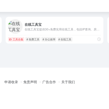
在线工具宝
在线工具宝提供30+免费实用在线工具，包括IP查询、房贷计算、大写转换、繁简转换、时间戳转换、语音文字互转、图片文字提取、视频格式转换等，无需下载安装，打开即用！
工具合集
# 免费工具
# 办公效率
# 在线工具
申请收录
免责声明
广告合作
关于我们