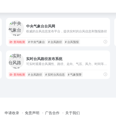
中央气象台台风网
权威的台风信息发布平台，提供实时的台风信息和预报路径
查询检测
# 中央气象台
# 台风路径
# 台风预报
实时台风路径发布系统
可实时观看台风属性、路径、走向、气压、风力、时间等各种数
查询检测
# 台风路径
# 实时台风信息
# 气象预警
申请收录
免责声明
广告合作
关于我们