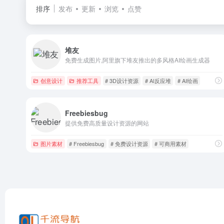
排序
发布
更新
浏览
点赞
堆友
免费生成图片,阿里旗下堆友推出的多风格AI绘画生成器
创意设计
推荐工具
# 3D设计资源
# AI反应堆
# AI绘画
Freebiesbug
提供免费高质量设计资源的网站
图片素材
# Freebiesbug
# 免费设计资源
# 可商用素材