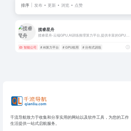
排序
发布
更新
浏览
点赞
揽睿星舟
揽睿星舟-云端GPU,AI训练推理算力平台,提供丰富的GPU租用选择,企业AI解决方案,高可用API,开箱即用的AI应用,AI开发环境,多机多卡分布式训练,专业版推理社区海量的大模型推理API
智能公司
# AI算力平台
# GPU租用
# 分布式训练
千流导航致力于收集和分享实用的网站以及软件工具，为您的工作
生活提供一站式启航服务。