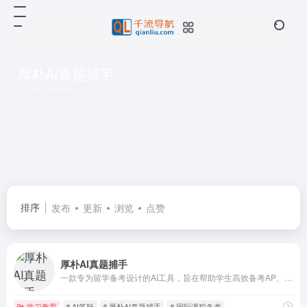
厚朴AI真题捕手
共 1 篇网址
排序
发布
更新
浏览
点赞
厚朴AI真题捕手
一款专为留学备考设计的AI工具，旨在帮助学生高效备考AP、IB和A-Level等国际课程考试
学习教育
# AI答疑
# 厚朴AI真题捕手
# 国际课程备考