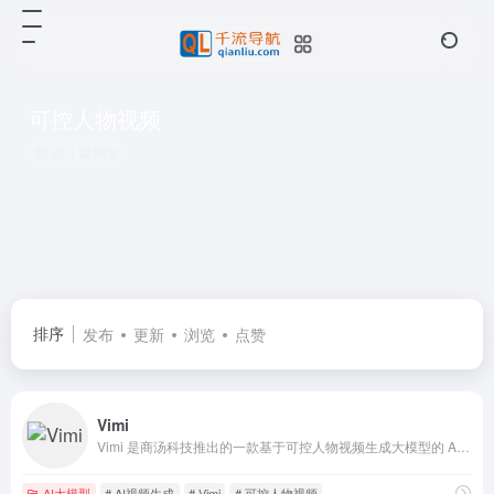
可控人物视频
共 1 篇网址
排序
发布
更新
浏览
点赞
Vimi
Vimi 是商汤科技推出的一款基于可控人物视频生成大模型的 AIGC 产品,是全球首个可控人物视频生成大模型。
AI大模型
# AI视频生成
# Vimi
# 可控人物视频