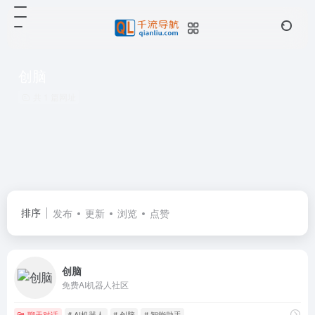
创脑
共 1 篇网址
排序
发布
更新
浏览
点赞
创脑
免费AI机器人社区
聊天对话
# AI机器人
# 创脑
# 智能助手