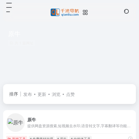
原牛
共 1 篇网址
排序
发布
更新
浏览
点赞
原牛
提供网盘资源搜索,短视频去水印,语音转文字,字幕翻译等功能。支持百度网盘,阿里云,天翼云盘等多种网盘平台资源搜索，以及抖音,快手,小红书等平台的视频去水印下载，AI语音识别服务
新媒工具
# 免费素材处理
# 原牛
# 自媒体工具