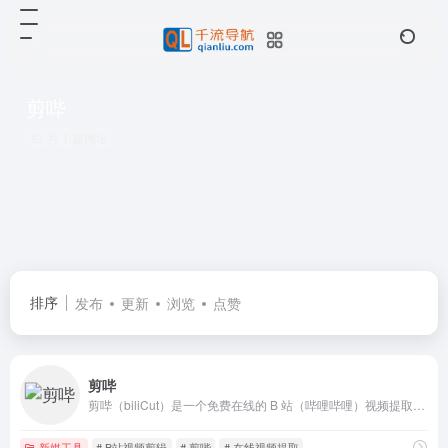
剪哔
共 1 篇网址
排序
发布
更新
浏览
点赞
剪哔
剪哔（biliCut）是一个免费在线的 B 站（哔哩哔哩）视频提取与剪辑工具，用户无需下载任何软件即可在浏览器中完成视频片段的截取、合并和导出。
新媒工具
# B站视频剪辑
# 剪哔
# 在线视频提取