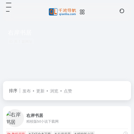
右岸书居
共 1 篇网址
排序
发布
更新
浏览
点赞
右岸书居
精校版txt小说下载网
教程书籍
# TXT全本下载
# 右岸书居
# 精校版小说