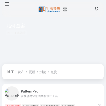
几何图案
共 1 篇网址
排序
发布
更新
浏览
点赞
PatternPad
在线创建背景图案的设计工具
背景生成
# PatternPad
# SVG矢量图案
# 几何图案