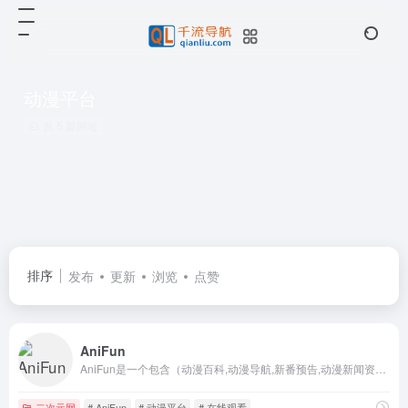
动漫平台
共 5 篇网址
排序
发布
更新
浏览
点赞
AniFun
AniFun是一个包含（动漫百科,动漫导航,新番预告,动漫新闻资讯)领域的综合网站，为动漫爱好者提供一站式服务
二次元网
# AniFun
# 动漫平台
# 在线观看