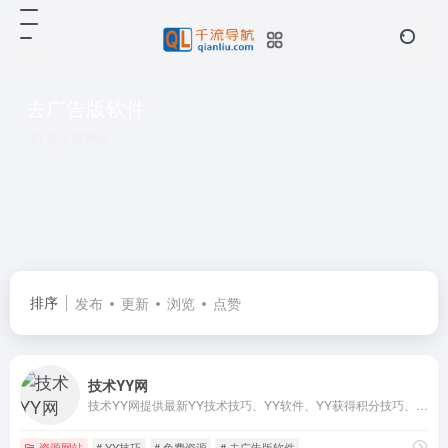
去广告版软件
共 1 篇网址
排序
发布
更新
浏览
点赞
技术YY网
技术YY网提供最新YY技术技巧、YY软件、YY获得积分技巧、YY吃会员成长值技巧、免费卡马甲卡VP、手机软件下载、微信及YY活动等内容 努力打造为最全面的YY爱好者的聚集地。
资源网站
# YY技巧
# 免费资源
# 去广告版软件