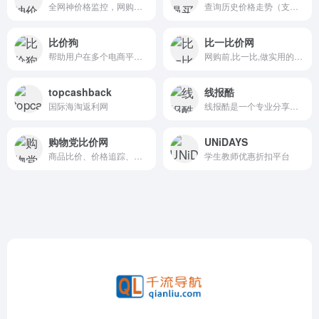
全网神价格监控，网购优惠推送综合类导购平台
查询历史价格走势（支持淘宝、京东等）
比价狗
比一比价网
帮助用户在多个电商平台之间快速比较商品价格，寻找最低价，并避免被虚假促销误导
网购前,比一比,做实用的比价购物搜索引擎
topcashback
线报酷
国际海淘返利网
线报酷是一个专业分享各类生活优惠、游玩优惠、好价商品、促销分析、优惠秒杀等为一体的综合类线报平台。另外通过用户中心还可设置布局加载优化，活动筛选，线报推送等功能。
购物党比价网
UNiDAYS
商品比价、价格追踪、优惠券查找、历史价格查询
学生教师优惠折扣平台