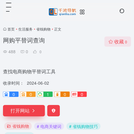
首页
•
生活服务
•
省钱购物
•
正文
网购平替词查询
收藏
0
488
0
0
查找电商购物平替词工具
收录时间：
2024-06-02
0
0
1
0
0
打开网站
省钱购物
# 电商关键词
# 省钱购物技巧