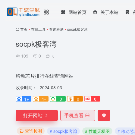
网站首页
关于本站
首页
•
在线工具
•
查询检测
•
socpk极客湾
socpk极客湾
109
0
0
移动芯片排行在线查询网站
收录时间：
2024-08-03
1+
1-
0
0
0
打开网站
手机查看
查询检测
# socpk极客湾
# 性能天梯图
# 移动