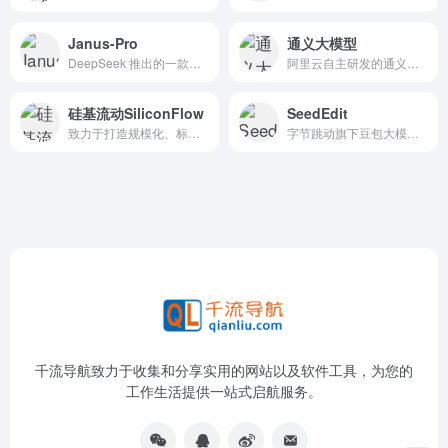
Janus-Pro
通义大模型
DeepSeek 推出的一款创新的多模态理解和生成模型
阿里云自主研发的通义大模型，凭借万亿级超大规模数据训练和领先的算法框架，实现全模态高效精准的模型服务调用。
硅基流动SiliconFlow
SeedEdit
致力于打造规模化、标准化、高效能 AI Infra 平台，提供高效能、低成本的多品类 AI 模型服务，助力开发者和企业聚焦产品创新
字节跳动旗下豆包大模型团队推出的一款通用图像编辑模型，旨在通过自然语言指令实现高效、精准的图像编辑操作
千流导航致力于收集和分享实用的网站以及软件工具，为您的
工作生活提供一站式启航服务。