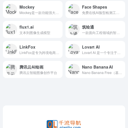
Mockey
Face Shapes
Mockey是一款功能强大的免费在线AI样机生成器，广泛应用于服装、配饰、电子产品等多种产品的模拟设计中。
免费在线AI脸型检测工具，上传照片即可检测脸型-分享来自ζั͡-ั͡办ั͡公ั͡人ั͡导ั͡航ั͡✾
flux1.ai
筑绘通
文本到图像生成模型
一款面向工程领域的智能设计平台，旨在通过AI技术提升建筑设计效率和质量
LinkFox
Lovart AI
LinkFox是专为跨境电商提供的AI工具，为跨境卖家提供AI模特/商品图模特/AI穿衣/换脸以及各种做图/场景图/商品视频等AI工具服务，为中国百万跨境卖家降本增效。
Lovart AI 是一个专注于设计领域的AI智能体，能够通过自然语言交互，理解用户需求，并自动生成品牌设计、营销物料、广告、视频、音乐等多模态内容。
腾讯云AI绘画
Nano Banana AI
腾讯云智能图像创作平台
Nano Banana Free（基于Google Gemini 2.5 Flash Image技术）是一款强大的免费AI图像生成与编辑工具，以其出色的多模态理解和生成能力，为用户提供了专业级的图像创作体验。