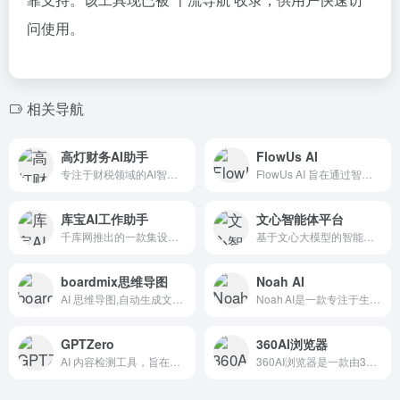
问使用。
相关导航
高灯财务AI助手
FlowUs AI
专注于财税领域的AI智能工具
FlowUs AI 旨在通过智能化手段提高用户的工作效率和创作质量，适用于多种场景，包括学术研究、商业文案、技术开发和日常办公等。
库宝AI工作助手
文心智能体平台
千库网推出的一款集设计、写作、对话、办公、娱乐于一体的AI创作工具。真正做到集图片设计、写作对话、办公娱乐于一体，一款产品就是一整个人工智能团队！不仅可以帮您提升工作效率，还能为您的生活增添乐趣。
基于文心大模型的智能体（Agent）平台
boardmix思维导图
Noah AI
AI 思维导图,自动生成文字和思维导图
Noah AI是一款专注于生命科学领域的人工智能助手，旨在通过 AI 技术实现科研与临床研发全链路的自动化与智能化。
GPTZero
360AI浏览器
AI 内容检测工具，旨在区分文本是由人类还是由人工智能生成的
360AI浏览器是一款由360公司推出的集成了先进AI技术的智能浏览器，旨在提升用户的浏览和办公效率。