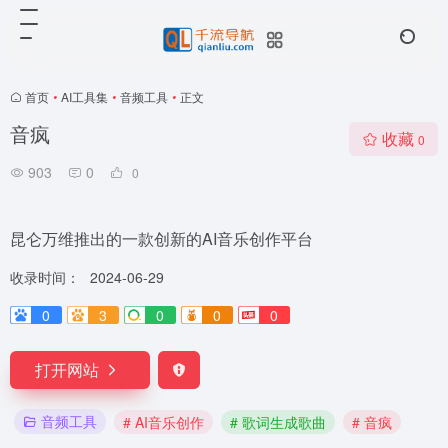
首页
•
AI工具集
•
音频工具
•
正文
音疯
收藏
0
903
0
0
昆仑万维推出的一款创新的AI音乐创作平台
收录时间：
2024-06-29
0
3
0
0
0
打开网站
音频工具
# AI音乐创作
# 歌词生成歌曲
# 音疯