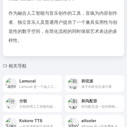
作为融合人工智能与音乐创作的工具，音疯为内容创作
者、独立音乐人及普通用户提供了一个兼具实用性与创
造性的数字空间，在简化流程的同时保留艺术表达的多
样性。
相关导航
Lamucal
和弦派
Lamucal 是一个由人工智能技术驱动的音乐创作与学习平台，旨在为音乐爱好者和专业音乐人提供全面的音乐创作和学习工具。
基于AI音乐生成引擎
分轨
刺鸟配音
分轨利用人工智能AI提供的人声提取算法对上传的音频中的人声、伴奏、乐器音轨在云端进行分离提取，并可对视频进行视频和人声提供音轨分离服务。
刺鸟配音是一款AI智能合成的免费配音软件，拥有200多种声音可以选择，其中有魔云熙、魔西毒等热门声音免费使用，支持短视频配音、影视解说、课文朗读、有声小说等多种配音场景。
Kokoro TTS
aifooler
一款先进的AI文本转语音模型，拥有8200万参数，基于StyleTTS 2架构，提供高质量、自然的语音合成。
aifooler 是一款免费的 AI 人声伴奏分离工具，无需安装，打开网页即可使用。