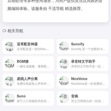
后期处理等多种使用场景，为用户提供灵活且高效的音
频编辑体验。该服务由 千流导航 精选推荐。
相关导航
逗哥配音神器
Sunoify
逗哥配音是一款500w+达人热推的的AI配音软件，独有的AI智能配音技术,更专业,更完美贴近真人配音。内置丰富的短视频创作工具，文案提取、人声分离等短视频必备功能。
Sunoify 是一个创新的 AI 音乐创作平台，利用先进的人工智能技术，将用户上传的图片、文字、情感等转化为个性化的音乐作品。
BGM猫
录音转文字助手
一键生成视频、播客配乐和片头音乐
录音转文字助手是一款在线语音转文字、文字转语音软件,提供在线免费录音转文字、文字转语音、主播配音、语音翻译等服务,解决语音和文本之间互转的难题
易我人声分离
NiceVoice
免费在线提取人声和伴奏,利用AI技术将音乐/视频中的人声和伴奏分离出来
NiceVoice是一款免费的AI声音克隆工具,能够通过人工智能技术快速生成和克隆各种声音。支持多种用途,如配音,语音合成,语音助手等。该工具操作简单,效果显著,适合内容创作者使用。
Suno
音疯
基于人工智能技术的音乐创作平台
昆仑万维推出的一款创新的AI音乐创作平台