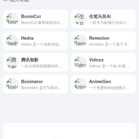
BoomCut
生笔马良AI
BoomCut 爆剪辑提供出海营销一站式视频本地化解决方案，提供视频翻译、视频换脸、音色克隆、唇音驱动、智能擦除、字幕翻译等 AI 技术，快速完成本地化营销视频生成
一款专为影视行业设计的动态故事板AI生成工具，旨在通过AI技术将剧本内容快速转化为视听化的动态故事板，从而提升影视创作的效率与质量
Hedra
Remotion
Hedra 是一个由斯坦福大学研究团队开发的 AI 视频生成工具，旨在通过先进的 AI 技术将文本、图片和声音转化为逼真且高度动态的视频。
remotion 是一个基于 React 的视频生成框架，旨在帮助开发者通过代码创建高质量的视频内容。
腾讯智影
Vidnoz
一款云端智能视频创作工具，集素材搜集、视频剪辑、渲染导出和发布于一体的免费在线剪辑平台
Vidnoz 是一个由 AI 驱动的视频生成平台，旨在简化视频创作过程，使用户能够快速、高效地制作高质量的视频内容。
Boximator
AnimeGen
Boximator 是字节跳动推出的一款创新性视频生成工具，旨在通过文本提示和边界框约束生成丰富且可控的视频动作。
一个免费的AI动漫图片生成器。根据提示轻松创作精美动漫图片。适合追求高质量、快速且独特作品的动漫爱好者和创作者。加入我们的社区，释放您的创造力