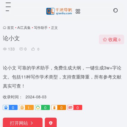
首页
•
AI工具集
•
写作助手
•
正文
论小文
收藏
0
133
0
0
论小文 可靠的学术助手，免费生成大纲，一键生成3w+字论
文。包括11种写作学术类型，支持查重降重，所有参考文献
真实可查！
收录时间：
2024-08-03
0
1-
0
0
0
打开网站