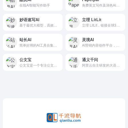
在线AI智能写作助手
免费英文写作及润色AI工具，兼备翻译及投稿检查等强大功能，大幅节省写作时长
妙语速写AI
立理 LitLit
基于最优大模型，高效、精准、易用的产品营销文案创作平台
立理 LitLit，链接全球3亿+论文数据，一键生成包含真实引文的文献综述，参考文献免费下载。更有 AI 论文伴读辅助快速理解论文，SciChat 学术问答免费使用。
站长AI
灵境AI
简单好用的AI工具合集，文案内容自动创作神器
AI营销内容创作平台，通过人工智能技术提升短视频和营销领域的工作效率
公文宝
通义千问
公文宝是一个专注公文写作的AI工具，拥有公文内容权威供给、公文内容决策辅助、公文内容自动生成、公文内容AI审核四项领域拥有核心能力
阿里云自主研发的大语言模型