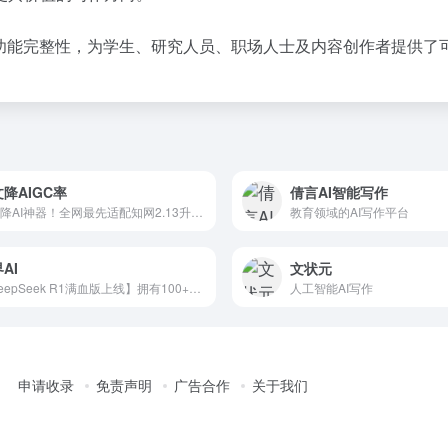
与功能完整性，为学生、研究人员、职场人士及内容创作者提供了
降AIGC率
倩言AI智能写作
论文降AI神器！全网最先适配知网2.13升级+维普+万方，其他工具已失效，轻松通过检测！
教育领域的AI写作平台
AI
文状元
【DeepSeek R1满血版上线】拥有100+超强AI办公、图片、音频、视频插件！【最后一批，抓紧】🔥🔥🔥
人工智能AI写作
申请收录
免责声明
广告合作
关于我们