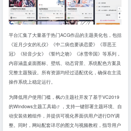
平台汇集了大量基于热门ACG作品的主题美化包，包括
《近月少女的礼仪》《中二病也要谈恋爱》《罪恶王
冠》《轻音少女》《誓约之吻》《冰雪帝国》等系列，
内容涵盖桌面图标、壁纸、动态背景、系统配色方案及
完整主题预设。所有资源均经过适配优化，确保在主流
操作系统上稳定运行。
为降低用户使用门槛，枫の主题社开发了基于VC2019
的Windows
主题工具箱
，支持一键部署主题环境、自
动安装依赖组件，并提供可视化界面供用户进行DIY调
整。同时，网站配套详尽的图文与视频教程，指导用户