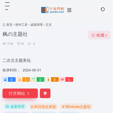
首页
•
软件工具
•
桌面管理
•
正文
枫の主题社
收藏
0
114
0
0
二次元主题美化
收录时间：
2024-06-01
0
1-
0
0
1+
打开网站
桌面管理
# ACG美化资源
# Windows主题包