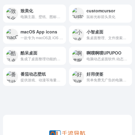
致美化
customcursor
电脑主题、壁纸、图标、皮肤等酷炫的桌面美化素材及教程
鼠标光标箭头美化
macOS App icons
小智桌面
一款专为 macOS及 iOS 系统用户打造的优质图标资源平台，凭借 “超 5000 + 免费图标” 的庞大储备，成为设计师、开发者及普通用户美化设备与应用的首选工具。
集桌面整理、文件搜索、待办事项提醒、桌面美化等多功能于一身的桌面管理软件
酷呆桌面
啊噗啊噗UPUPOO
集成了桌面整理功能的软件
电脑动态桌面软件,动态壁纸软件
番茄动态壁纸
好用便签
提供游戏、动漫等海量免费高清动态桌面资源
简单免费无广告的电脑桌面便签待办事项任务清单软件