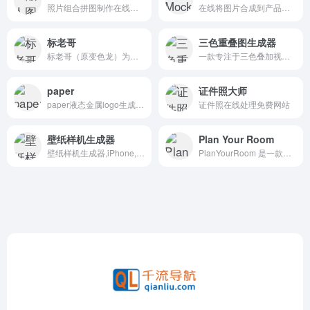
照片组合拼图制作在线工具
在线将图片合成到产品上面工具
标老哥
三色重叠图生成器
标老哥（原变色龙）为领先的AI人工智能logo免费生成平台，提供logo一键设计,设计logo免费,公司logo设计免费制作,在线制作logo图标免费,免费logo在线生成免费,logo设计生成器,商标在线生成器,商标名称起名等服务
一款专注于三色叠加视觉效果创作的在线工具，旨在为设计师、创意从业者、学生及视觉艺术爱好者提供便捷、高效的三色图形生成解决方案。
paper
证件照大师
paper液态金属logo生成工具
证件照在线处理免费网站
壁纸样机生成器
Plan Your Room
壁纸样机生成器,iPhone,iPad,Mac 锁屏/桌面模板
PlanYourRoom 是一款专注于室内设计与空间规划的在线工具平台 ，致力于帮助用户通过直观的拖放操作和可视化效果，轻松规划和设计房间布局。