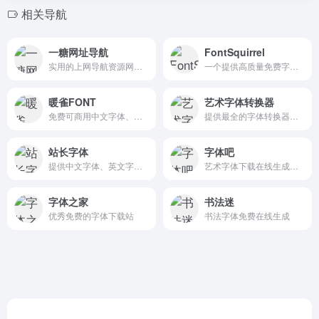
相关导航
一糖网址导航
FontSquirrel
实用的上网导航资源网址导航
一个提供高质量免费字体下载的网站
暖雀FONT
艺术字体转换器
免费可商用中文字体、英文字体、日文字体、韩文字体等免费字体的下载
提供最全的字体转换器在线转换、艺术字体在线生成器和字体下载
站长字体
字体吧
提供中文字体、英文字体、书法字体、繁体字体、艺术字体等多种类型的免费下载
艺术字体下载在线生成转换
字体之家
书法迷
优秀免费的字体下载站
书法字体免费在线生成