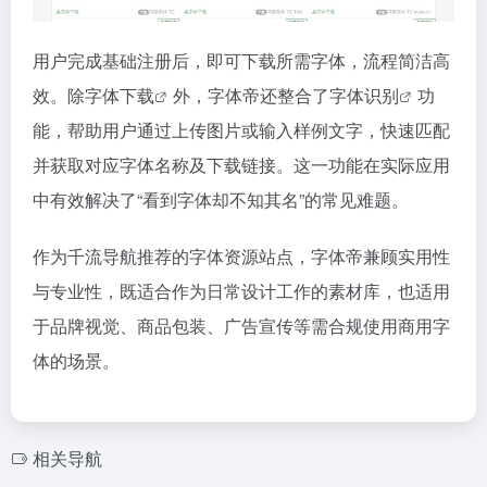
用户完成基础注册后，即可下载所需字体，流程简洁高
效。除
字体下载
外，字体帝还整合了
字体识别
功
能，帮助用户通过上传图片或输入样例文字，快速匹配
并获取对应字体名称及下载链接。这一功能在实际应用
中有效解决了“看到字体却不知其名”的常见难题。
作为千流导航推荐的字体资源站点，字体帝兼顾实用性
与专业性，既适合作为日常设计工作的素材库，也适用
于品牌视觉、商品包装、广告宣传等需合规使用商用字
体的场景。
相关导航