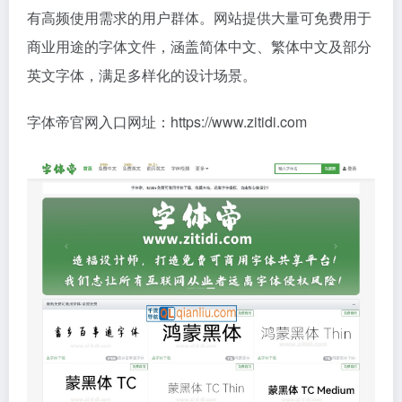
有高频使用需求的用户群体。网站提供大量可免费用于
商业用途的字体文件，涵盖简体中文、繁体中文及部分
英文字体，满足多样化的设计场景。
字体帝官网入口网址：https://www.zitidi.com