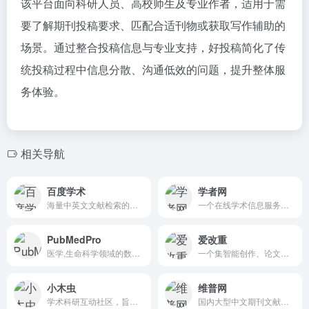
该平台面向科研人员、高校师生及专业作者，适用于需
要了解期刊投稿要求、匹配合适刊物或获取写作辅助的
场景。通过整合投稿信息与专业支持，好投稿简化了传
统投稿过程中信息分散、沟通低效的问题，提升整体服
务体验。
相关导航
百度学术
学者网
海量中英文文献检索的学术资源搜索平台，百度学术官方网站网页版入口
一个在线学术信息服务平台，提供学术信息管理、文献检索、学术网盘以及学者交流等服务
PubMedPro
爱改重
医学,生命科学领域的数据库
一个集智能创作、论文查重、写作辅助等多功能于一体的在线服务平台
小木虫
维普网
学术科研互动社区，旨在为科研人员提供一个交流、学习和分享的平台
国内大型中文期刊文献服务平台