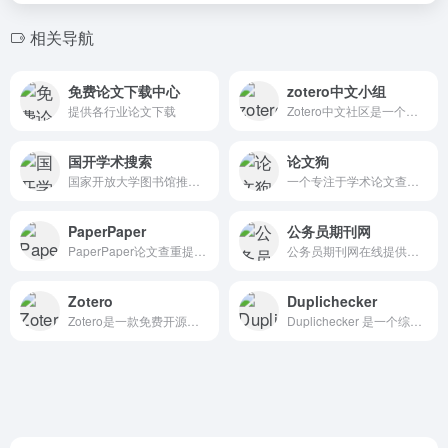
相关导航
免费论文下载中心
zotero中文小组
提供各行业论文下载
Zotero中文社区是一个非官方的中文资源平台，该社区通过整合大量与Zotero相关的文档、插件以及教程，为中文用户打造了一个功能丰富且便捷的资源库。
国开学术搜索
论文狗
国家开放大学图书馆推出的一站式检索平台，旨在为师生提供方便快捷的文献信息查询服务
一个专注于学术论文查重、降重及生成服务的平台，旨在为学生、教师和研究人员提供高效、安全的学术支持
PaperPaper
公务员期刊网
PaperPaper论文查重提供一站式的论文查重、论文检测服务.拥有海量的对比数据库,支持中、英文检测,方便快捷、高效精准,是一款专业的论文查重软件
公务员期刊网在线提供学术咨询、期刊咨询、杂志订阅服务，一站式期刊推荐咨询服务，让您省时省力！
Zotero
Duplichecker
Zotero是一款免费开源的文献管理软件，旨在帮助用户高效地收集、整理、管理和引用研究资料。
Duplichecker 是一个综合性的在线工具平台，提供多种功能，包括文件转换、图像处理、文本重写、语法检查和抄袭检测等。