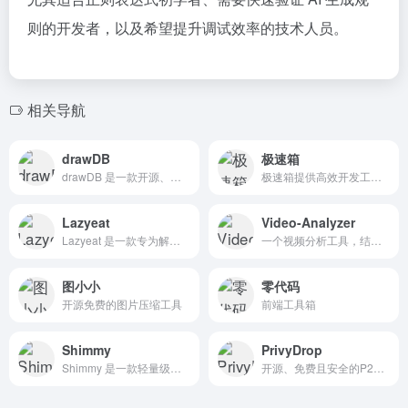
则的开发者，以及希望提升调试效率的技术人员。
相关导航
drawDB
极速箱
drawDB 是一款开源、免费且直观的在线数据库设计工具，旨在帮助用户轻松设计和管理数据库。
极速箱提供高效开发工具集成平台，程序员必备在线工具箱，包含JSON处理、编码转换、加密解密、时间转换等提升编程效率的神器
Lazyeat
Video-Analyzer
Lazyeat 是一款专为解决吃饭时看剧、刷网页沾油手问题设计的免接触控制工具，通过摄像头识别手势实现对设备的远程操控，让用户无需触碰键盘鼠标即可完成各类操作。
一个视频分析工具，结合了视觉模型（如Llama的11B视觉模型）和Whisper进行语音识别，通过提取关键帧并进行分析，生成视频内容的描述。
图小小
零代码
开源免费的图片压缩工具
前端工具箱
Shimmy
PrivyDrop
Shimmy 是一款轻量级开源工具，专为本地 AI 推理设计，提供了与 OpenAI API 完全兼容的接口，使开发者能够在本地环境中运行大模型，而无需依赖云端服务。
开源、免费且安全的P2P文件传输工具，无大小限制，无需注册，支持断点续传。支持文本、图片、文件夹跨设备分享，完美支持团队协作和私密文件传输。