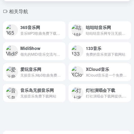
相关导航
365音乐网
咕咕咕音乐网
音乐MP3歌曲免费下载试听的音乐网站
咕咕咕音乐网专注无损音质与MP3歌曲免费下载！海量正版曲库，涵盖流行、古典、摇滚等多元风格，一键畅享高保真音乐体验，满足发烧友与日常听歌需求，打造纯净音乐空间。
MidiShow
133音乐
领先的MIDI音乐交流与下载网站
免费的音乐资源下载网站
爱玩音乐网
XCloud音乐
无损音乐,Mp3歌曲免费下载,免费音乐网,歌词下载
XCloud音乐是一个免费在线音乐平台，提供了基础的登录、注册、音乐搜索和收藏功能。
音乐岛无损音乐网
灯社演唱会下载
无损音乐免费下载网站
灯社演唱会下载网提供,蓝光原盘ISO演唱会,BDMV原版高清演唱会,1080P高清原版MV,高清综艺下载