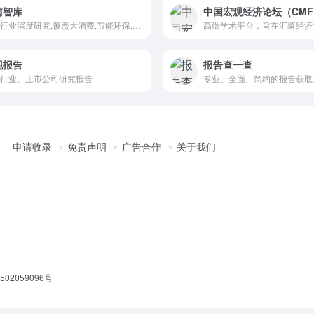
晴智库
中国宏观经济论坛（CMF
提供行业深度研究,覆盖大消费,节能环保,传媒娱乐,信息科技,地产金融,生命健康,先进制造等领域
现报告
报告查一查
行业、上市公司研究报告
专业、全面、简约的报告获取
申请收录
免责声明
广告合作
关于我们
02059096号